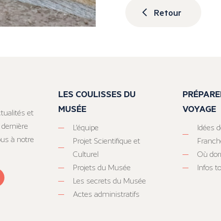
Retour
LES COULISSES DU
PRÉPARE
MUSÉE
VOYAGE
tualités et
 dernière
L’équipe
Idées d
ous à notre
Projet Scientifique et
Franc
Culturel
Où dor
Projets du Musée
Infos 
Les secrets du Musée
Actes administratifs