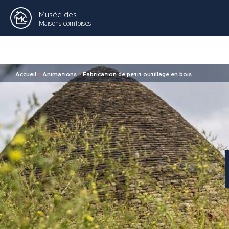
Musée des
Maisons comtoises
Accueil
>
Animations
>
Fabrication de petit outillage en bois