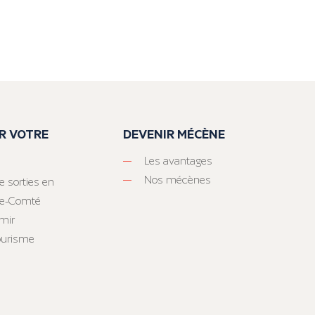
R VOTRE
DEVENIR MÉCÈNE
Les avantages
Nos mécènes
e sorties en
he-Comté
mir
tourisme