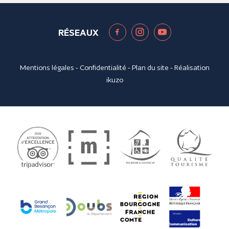
RÉSEAUX
Mentions légales
-
Confidentialité
-
Plan du site
- Réalisation
ikuzo