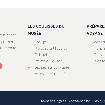
LES COULISSES DU
PRÉPARE
MUSÉE
VOYAGE
tualités et
 dernière
L’équipe
Idées d
ous à notre
Projet Scientifique et
Franc
Culturel
Où dor
Projets du Musée
Infos 
Les secrets du Musée
Actes administratifs
Mentions légales
-
Confidentialité
-
Plan du 