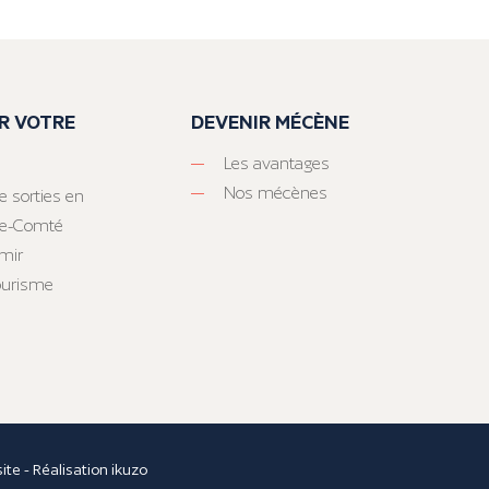
R VOTRE
DEVENIR MÉCÈNE
Les avantages
Nos mécènes
e sorties en
he-Comté
mir
tourisme
site
- Réalisation
ikuzo