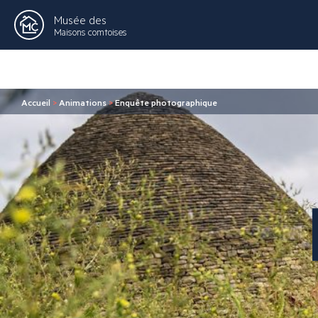
Musée des
Maisons comtoises
Accueil
>
Animations
>
Enquête photographique