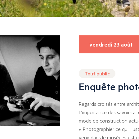
vendredi 23 août
Tout public
Enquête phot
Regards croisés entre archi
L’importance des savoir-fair
mode de construction actue
« Photographier ce qui illu
venir dans le musée », est 