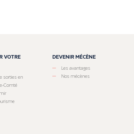
R VOTRE
DEVENIR MÉCÈNE
Les avantages
Nos mécènes
e sorties en
he-Comté
mir
tourisme