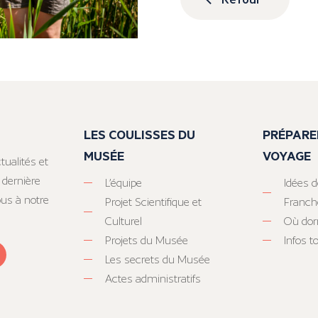
LES COULISSES DU
PRÉPARE
MUSÉE
VOYAGE
tualités et
 dernière
L’équipe
Idées d
ous à notre
Projet Scientifique et
Franc
Culturel
Où dor
Projets du Musée
Infos 
Les secrets du Musée
Actes administratifs