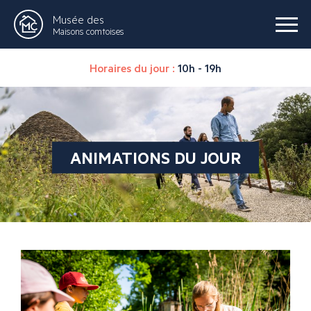
Musée des
Maisons comtoises
Horaires du jour :
10h - 19h
ANIMATIONS DU JOUR