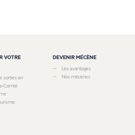
R VOTRE
DEVENIR MÉCÈNE
Les avantages
Nos mécènes
e sorties en
he-Comté
mir
tourisme