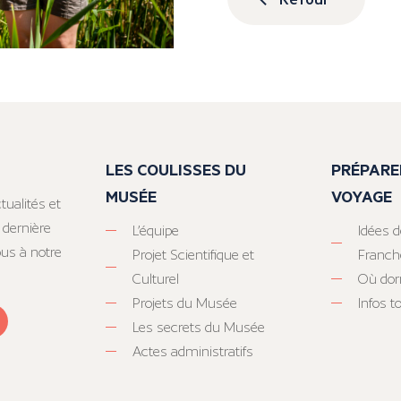
LES COULISSES DU
PRÉPARE
MUSÉE
VOYAGE
tualités et
 dernière
L’équipe
Idées d
ous à notre
Projet Scientifique et
Franc
Culturel
Où dor
Projets du Musée
Infos 
Les secrets du Musée
Actes administratifs