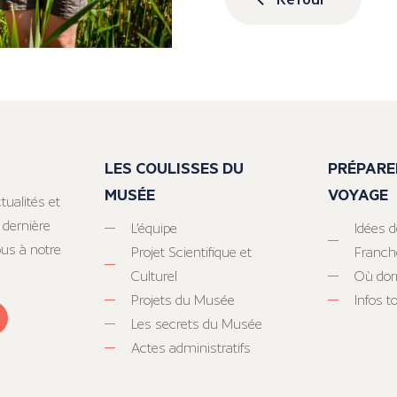
LES COULISSES DU
PRÉPARE
MUSÉE
VOYAGE
tualités et
 dernière
L’équipe
Idées d
ous à notre
Projet Scientifique et
Franc
Culturel
Où dor
Projets du Musée
Infos 
Les secrets du Musée
Actes administratifs