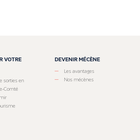
R VOTRE
DEVENIR MÉCÈNE
Les avantages
Nos mécènes
e sorties en
he-Comté
mir
tourisme