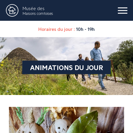
Musée des
Maisons comtoises
Horaires du jour :
10h - 19h
ANIMATIONS DU JOUR