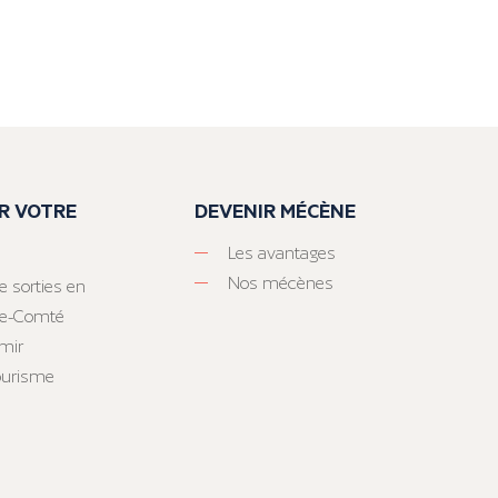
R VOTRE
DEVENIR MÉCÈNE
Les avantages
Nos mécènes
e sorties en
he-Comté
mir
tourisme