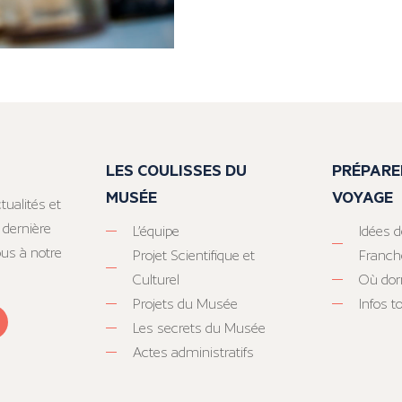
LES COULISSES DU
PRÉPARE
MUSÉE
VOYAGE
tualités et
 dernière
L’équipe
Idées d
ous à notre
Projet Scientifique et
Franc
Culturel
Où dor
Projets du Musée
Infos 
Les secrets du Musée
Actes administratifs