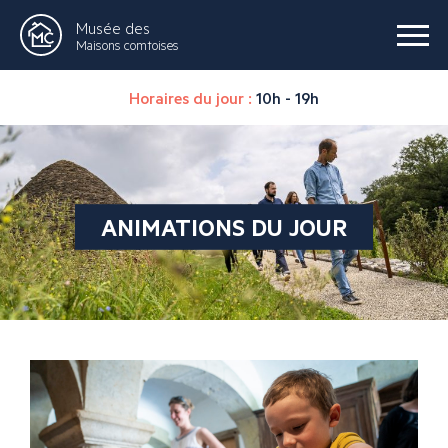
Musée des
Maisons comtoises
Horaires du jour :
10h - 19h
ANIMATIONS DU JOUR