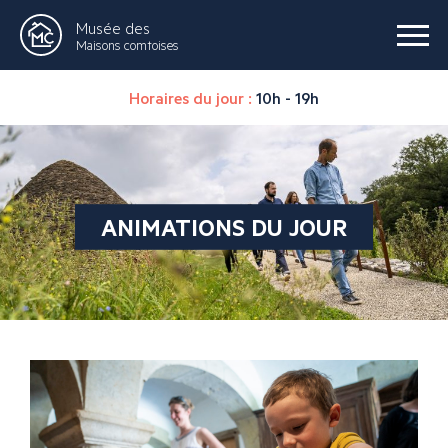
Musée des
Maisons comtoises
Horaires du jour :
10h - 19h
ANIMATIONS DU JOUR