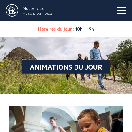
Musée des
Maisons comtoises
Horaires du jour :
10h - 19h
ANIMATIONS DU JOUR