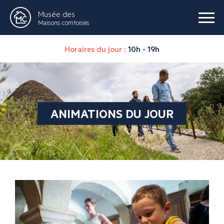
Musée des
Maisons comtoises
Horaires du jour :
10h - 19h
ANIMATIONS DU JOUR