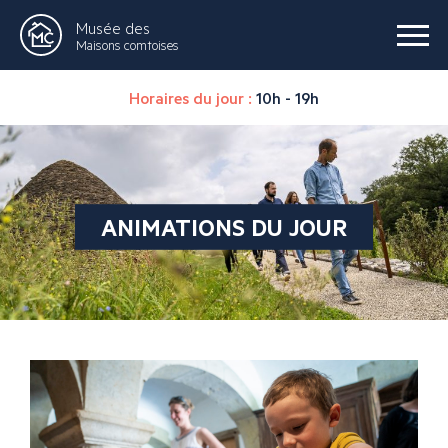
Musée des
Maisons comtoises
Horaires du jour :
10h - 19h
ANIMATIONS DU JOUR