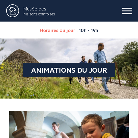
Musée des
Maisons comtoises
Horaires du jour :
10h - 19h
ANIMATIONS DU JOUR