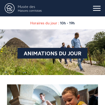
Musée des
Maisons comtoises
Horaires du jour :
10h - 19h
ANIMATIONS DU JOUR