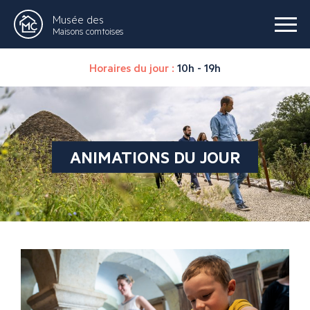
Musée des
Maisons comtoises
Horaires du jour :
10h - 19h
ANIMATIONS DU JOUR