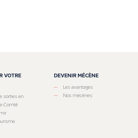
R VOTRE
DEVENIR MÉCÈNE
Les avantages
Nos mécènes
e sorties en
he-Comté
mir
tourisme