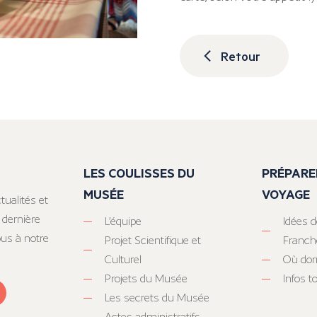
Retour
LES COULISSES DU
PRÉPARE
MUSÉE
VOYAGE
tualités et
 dernière
L’équipe
Idées d
ous à notre
Projet Scientifique et
Franc
Culturel
Où dor
Projets du Musée
Infos 
Les secrets du Musée
Actes administratifs