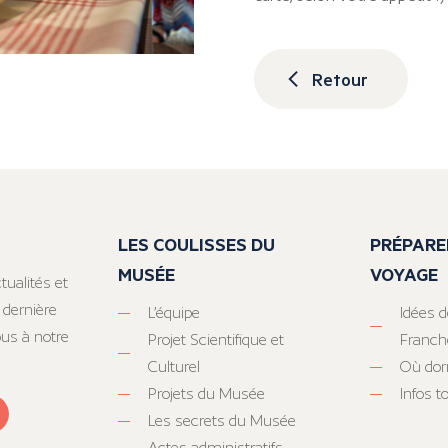
Retour
LES COULISSES DU
PRÉPARE
MUSÉE
VOYAGE
tualités et
 dernière
L’équipe
Idées d
ous à notre
Projet Scientifique et
Franc
Culturel
Où dor
Projets du Musée
Infos 
Les secrets du Musée
Actes administratifs