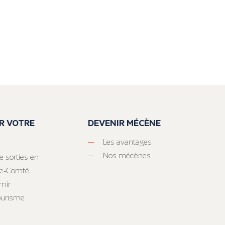
R VOTRE
DEVENIR MÉCÈNE
Les avantages
Nos mécènes
e sorties en
he-Comté
mir
tourisme