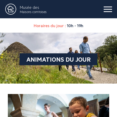
Musée des
Maisons comtoises
Horaires du jour :
10h - 19h
ANIMATIONS DU JOUR