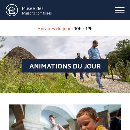
Musée des
Maisons comtoises
Horaires du jour :
10h - 19h
ANIMATIONS DU JOUR