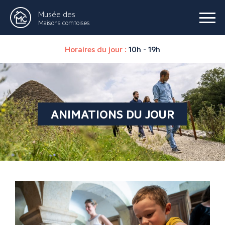
Musée des
Maisons comtoises
Horaires du jour :
10h - 19h
ANIMATIONS DU JOUR