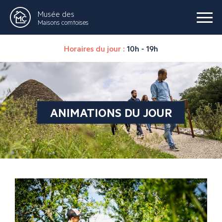
Musée des
Maisons comtoises
Horaires du jour :
10h - 19h
ANIMATIONS DU JOUR