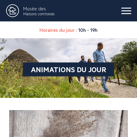
Musée des
Maisons comtoises
Horaires du jour :
10h - 19h
ANIMATIONS DU JOUR