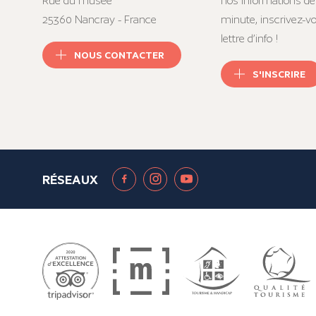
Rue du musée
nos informations de
25360 Nancray - France
minute, inscrivez-v
lettre d’info !
NOUS CONTACTER
S'INSCRIRE
RÉSEAUX