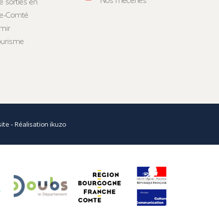
Nos mécènes
e sorties en
he-Comté
mir
tourisme
site
- Réalisation
ikuzo