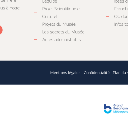
 dernière
L’équipe
Idées d
ous à notre
Projet Scientifique et
Franc
Culturel
Où dor
Projets du Musée
Infos 
Les secrets du Musée
Actes administratifs
Mentions légales
-
Confidentialité
-
Plan du 