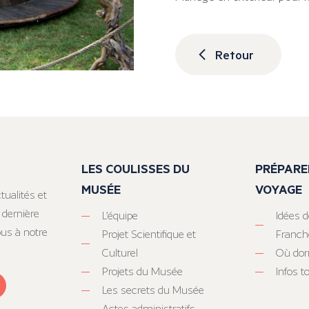
Retour
LES COULISSES DU
PRÉPARE
MUSÉE
VOYAGE
tualités et
 dernière
L’équipe
Idées d
ous à notre
Projet Scientifique et
Franc
Culturel
Où dor
Projets du Musée
Infos 
Les secrets du Musée
Actes administratifs