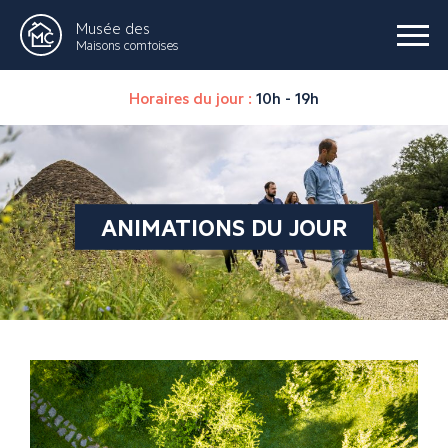
Musée des
Maisons comtoises
Horaires du jour :
10h - 19h
ANIMATIONS DU JOUR