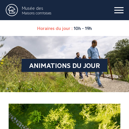
Musée des
Maisons comtoises
Horaires du jour :
10h - 19h
ANIMATIONS DU JOUR