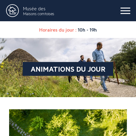
Musée des
Maisons comtoises
Horaires du jour :
10h - 19h
ANIMATIONS DU JOUR