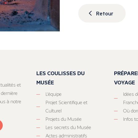
Retour
LES COULISSES DU
PRÉPARE
MUSÉE
VOYAGE
tualités et
 dernière
L’équipe
Idées d
ous à notre
Projet Scientifique et
Franc
Culturel
Où dor
Projets du Musée
Infos 
Les secrets du Musée
Actes administratifs