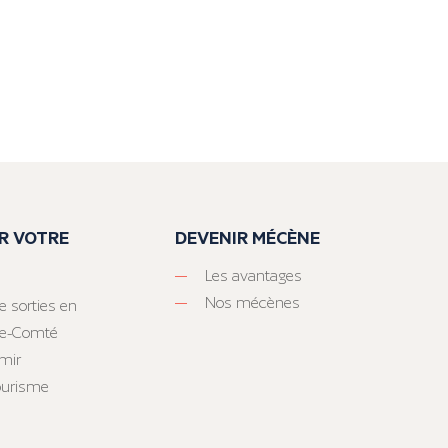
R VOTRE
DEVENIR MÉCÈNE
Les avantages
Nos mécènes
e sorties en
he-Comté
mir
tourisme