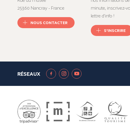
Rue du musée
nos informations de
25360 Nancray - France
minute, inscrivez-v
lettre d’info !
NOUS CONTACTER
S'INSCRIRE
RÉSEAUX