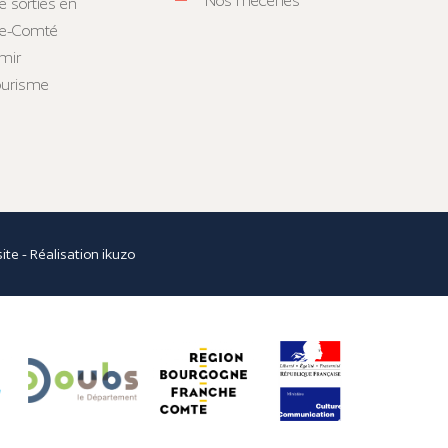
Nos mécènes
e sorties en
he-Comté
mir
tourisme
site
- Réalisation
ikuzo