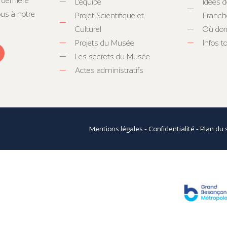
 dernière
L’équipe
Idées d
ous à notre
Projet Scientifique et
Franc
Culturel
Où dor
Projets du Musée
Infos 
Les secrets du Musée
Actes administratifs
Mentions légales
-
Confidentialité
-
Plan du 