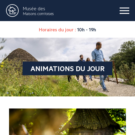
Musée des
Maisons comtoises
Horaires du jour :
10h - 19h
ANIMATIONS DU JOUR