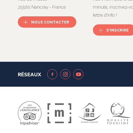
25360 Nancray - France
minute, inscrivez-v
lettre d’info !
NOUS CONTACTER
S'INSCRIRE
RÉSEAUX