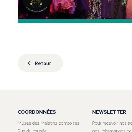
Retour
COORDONNÉES
NEWSLETTER
Musée des Maisons comtoises
Pour recevoir nos ac
Rue du musée
nos informations de