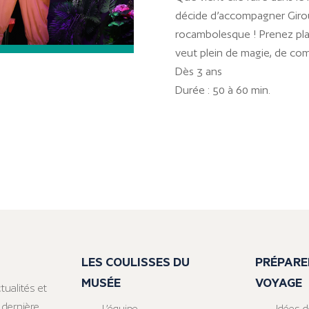
décide d’accompagner Giroue
rocambolesque ! Prenez pla
veut plein de magie, de comb
Dès 3 ans
Durée : 50 à 60 min.
LES COULISSES DU
PRÉPARE
MUSÉE
VOYAGE
tualités et
 dernière
L’équipe
Idées d