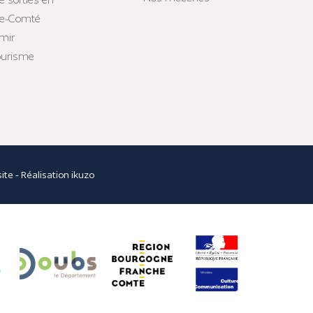
he-Comté
mir
tourisme
site
- Réalisation
ikuzo