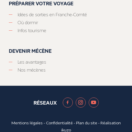
PRÉPARER VOTRE VOYAGE
Idées de sorties en Franche-Comté
Où dormir
Infos tourisme
DEVENIR MÉCÈNE
Les avantages
Nos mécènes
RÉSEAUX
Mentions légales
-
Confidentialité
-
Plan du site
- Réalisation
ikuzo