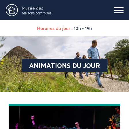
Musée des
Maisons comtoises
Horaires du jour :
10h - 19h
ANIMATIONS DU JOUR