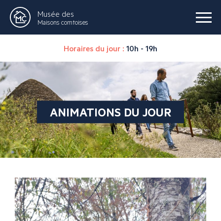
Musée des
Maisons comtoises
Horaires du jour :
10h - 19h
ANIMATIONS DU JOUR