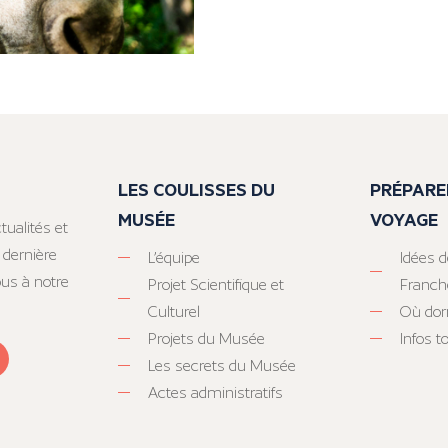
LES COULISSES DU
PRÉPARE
MUSÉE
VOYAGE
tualités et
 dernière
L’équipe
Idées d
ous à notre
Projet Scientifique et
Franc
Culturel
Où dor
Projets du Musée
Infos 
Les secrets du Musée
Actes administratifs