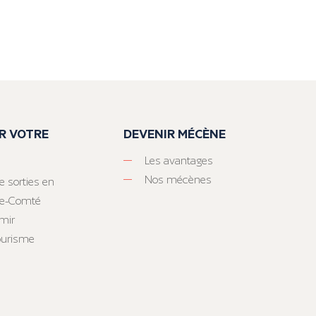
R VOTRE
DEVENIR MÉCÈNE
Les avantages
Nos mécènes
e sorties en
he-Comté
mir
tourisme