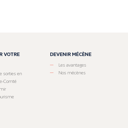
R VOTRE
DEVENIR MÉCÈNE
Les avantages
Nos mécènes
e sorties en
he-Comté
mir
tourisme