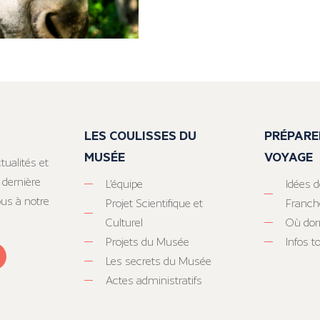
LES COULISSES DU
PRÉPARE
MUSÉE
VOYAGE
tualités et
 dernière
L’équipe
Idées d
ous à notre
Projet Scientifique et
Franc
Culturel
Où dor
Projets du Musée
Infos 
Les secrets du Musée
Actes administratifs