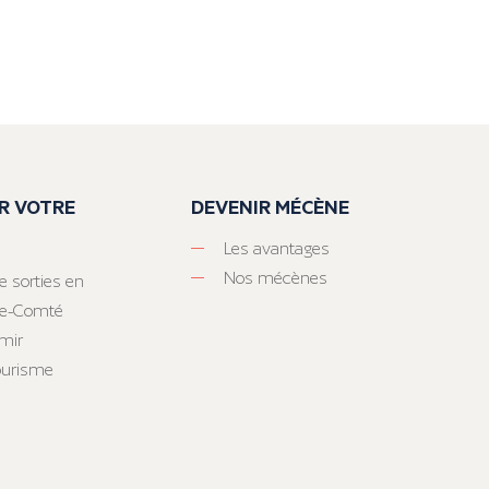
R VOTRE
DEVENIR MÉCÈNE
Les avantages
Nos mécènes
e sorties en
he-Comté
mir
tourisme