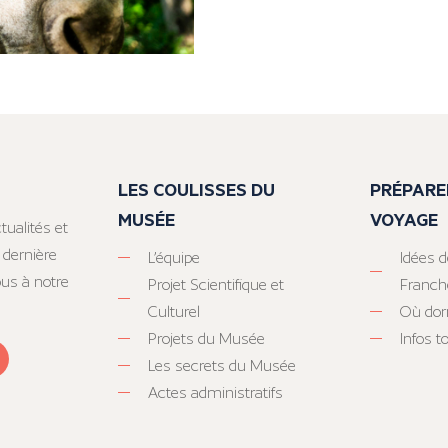
LES COULISSES DU
PRÉPARE
MUSÉE
VOYAGE
tualités et
 dernière
L’équipe
Idées d
ous à notre
Projet Scientifique et
Franc
Culturel
Où dor
Projets du Musée
Infos 
Les secrets du Musée
Actes administratifs