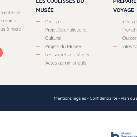
LES COULISSES DU
PRÉPARE
MUSÉE
VOYAGE
tualités et
 dernière
L’équipe
Idées d
ous à notre
Projet Scientifique et
Franc
Culturel
Où dor
Projets du Musée
Infos 
Les secrets du Musée
Actes administratifs
Mentions légales
-
Confidentialité
-
Plan du 