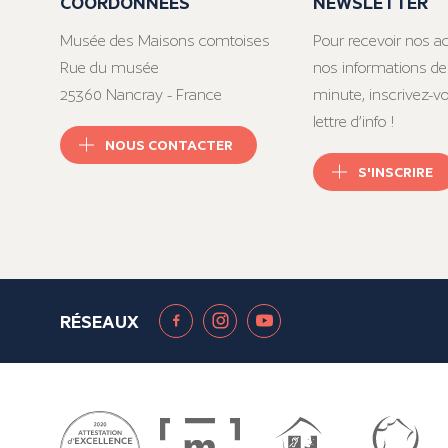
COORDONNÉES
NEWSLETTER
Musée des Maisons comtoises
Pour recevoir nos ac
Rue du musée
nos informations de
25360 Nancray - France
minute, inscrivez-v
lettre d’info !
NOUS CONTACTER
S'INSCRIRE
RÉSEAUX