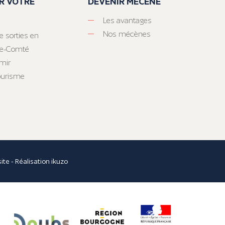
R VOTRE
DEVENIR MÉCÈNE
Les avantages
Nos mécènes
e sorties en
he-Comté
mir
tourisme
site
- Réalisation
ikuzo