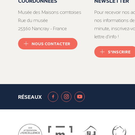
COORDONNÉES
NEWSLETTER
Musée des Maisons comtoises
Pour recevoir nos ac
Rue du musée
nos informations de
25360 Nancray - France
minute, inscrivez-v
lettre d’info !
NOUS CONTACTER
S'INSCRIRE
RÉSEAUX