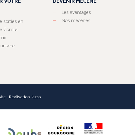
R VOTRE
DEVENIR MÉCÈNE
Les avantages
Nos mécènes
e sorties en
he-Comté
mir
tourisme
site
- Réalisation
ikuzo