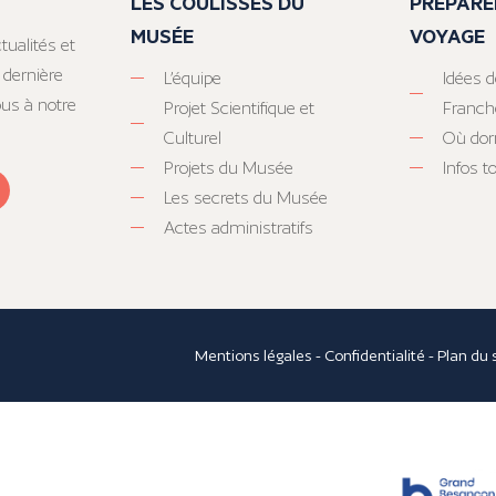
LES COULISSES DU
PRÉPARE
MUSÉE
VOYAGE
tualités et
 dernière
L’équipe
Idées d
ous à notre
Projet Scientifique et
Franc
Culturel
Où dor
Projets du Musée
Infos 
Les secrets du Musée
Actes administratifs
Mentions légales
-
Confidentialité
-
Plan du 