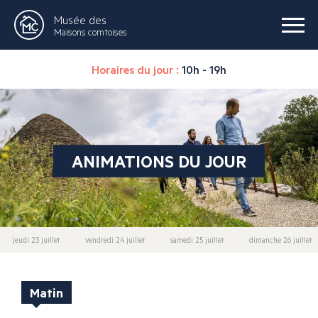
Musée des
Maisons comtoises
Horaires du jour :
10h - 19h
ANIMATIONS DU JOUR
jeudi 23 juillet
vendredi 24 juillet
samedi 25 juillet
dimanche 26 juillet
Matin