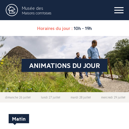
Musée des
Maisons comtoises
Horaires du jour :
10h - 19h
ANIMATIONS DU JOUR
dimanche 26 juillet
lundi 27 juillet
mardi 28 juillet
mercredi 29 juillet
Matin