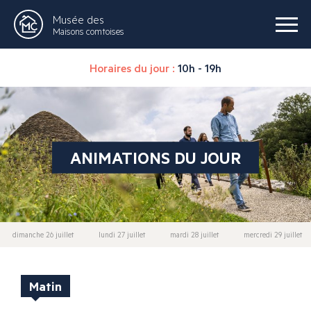
Musée des
Maisons comtoises
Horaires du jour :
10h - 19h
ANIMATIONS DU JOUR
dimanche 26 juillet
lundi 27 juillet
mardi 28 juillet
mercredi 29 juillet
Matin