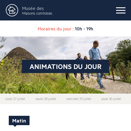
Musée des
Maisons comtoises
Horaires du jour :
10h - 19h
ANIMATIONS DU JOUR
lundi 27 juillet
mardi 28 juillet
mercredi 29 juillet
jeudi 30 juillet
Matin