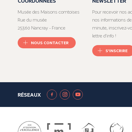
COORDONNÉES
NEWSLETTER
Musée des Maisons comtoises
Pour recevoir nos ac
Rue du musée
nos informations de
25360 Nancray - France
minute, inscrivez-v
lettre d’info !
NOUS CONTACTER
S'INSCRIRE
RÉSEAUX