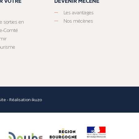
R VOTRE
DEVENIR MÉCÈNE
Les avantages
Nos mécènes
e sorties en
he-Comté
mir
tourisme
site
- Réalisation
ikuzo