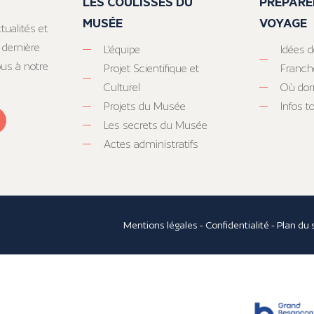
LES COULISSES DU
PRÉPARE
MUSÉE
VOYAGE
tualités et
 dernière
L’équipe
Idées d
ous à notre
Projet Scientifique et
Franc
Culturel
Où dor
Projets du Musée
Infos 
Les secrets du Musée
Actes administratifs
Mentions légales
-
Confidentialité
-
Plan du 