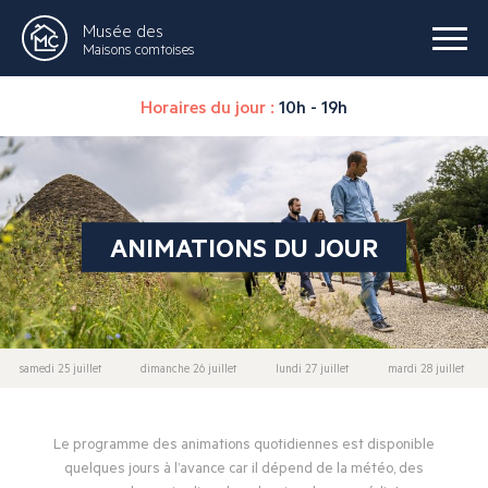
Musée des
Maisons comtoises
Horaires du jour :
10h - 19h
ANIMATIONS DU JOUR
samedi 25 juillet
dimanche 26 juillet
lundi 27 juillet
mardi 28 juillet
Le programme des animations quotidiennes est disponible
quelques jours à l’avance car il dépend de la météo, des