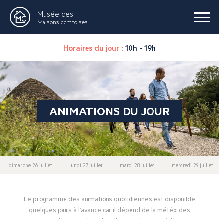
Musée des
Maisons comtoises
Horaires du jour :
10h - 19h
ANIMATIONS DU JOUR
dimanche 26 juillet
lundi 27 juillet
mardi 28 juillet
mercredi 29 juillet
Le programme des animations quotidiennes est disponible
quelques jours à l’avance car il dépend de la météo, des