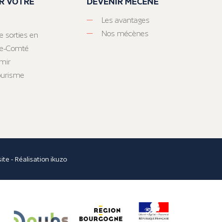
R VOTRE
DEVENIR MÉCÈNE
Les avantages
Nos mécènes
e sorties en
he-Comté
mir
tourisme
site
- Réalisation
ikuzo