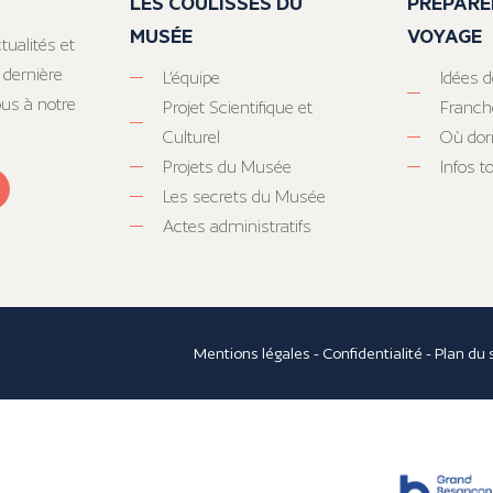
LES COULISSES DU
PRÉPARE
MUSÉE
VOYAGE
tualités et
 dernière
L’équipe
Idées d
ous à notre
Projet Scientifique et
Franc
Culturel
Où dor
Projets du Musée
Infos 
Les secrets du Musée
Actes administratifs
Mentions légales
-
Confidentialité
-
Plan du 