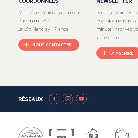
COORDONNÉES
NEWSLETTER
Musée des Maisons comtoises
Pour recevoir nos ac
Rue du musée
nos informations de
25360 Nancray - France
minute, inscrivez-v
lettre d’info !
NOUS CONTACTER
S'INSCRIRE
RÉSEAUX