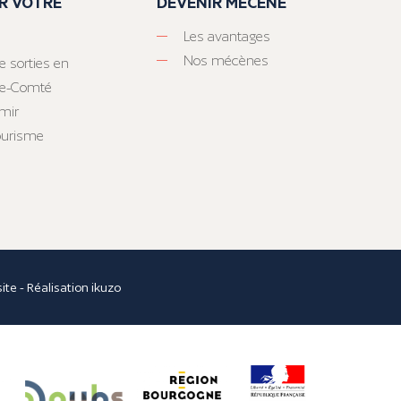
R VOTRE
DEVENIR MÉCÈNE
Les avantages
Nos mécènes
e sorties en
he-Comté
mir
tourisme
site
- Réalisation
ikuzo