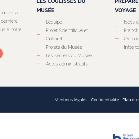
LES COULISSES DU
PRÉPARE
MUSÉE
VOYAGE
tualités et
 dernière
L’équipe
Idées d
ous à notre
Projet Scientifique et
Franc
Culturel
Où dor
Projets du Musée
Infos 
Les secrets du Musée
Actes administratifs
Mentions légales
-
Confidentialité
-
Plan du 