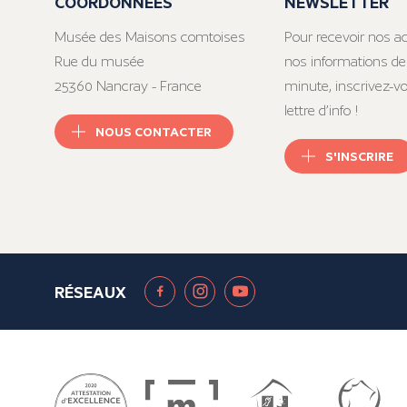
COORDONNÉES
NEWSLETTER
Musée des Maisons comtoises
Pour recevoir nos ac
Rue du musée
nos informations de
25360 Nancray - France
minute, inscrivez-v
lettre d’info !
NOUS CONTACTER
S'INSCRIRE
RÉSEAUX