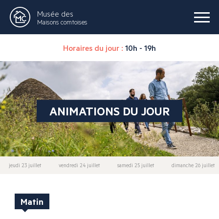
Musée des
Maisons comtoises
Horaires du jour :
10h - 19h
ANIMATIONS DU JOUR
jeudi 23 juillet
vendredi 24 juillet
samedi 25 juillet
dimanche 26 juillet
Matin