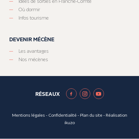
Idées de sorties en Franche-Comté
Où dormir
Infos tourisme
DEVENIR MÉCÈNE
Les avantages
Nos mécènes
RÉSEAUX
Mentions légales
-
Confidentialité
-
Plan du site
- Réalisation
ikuzo